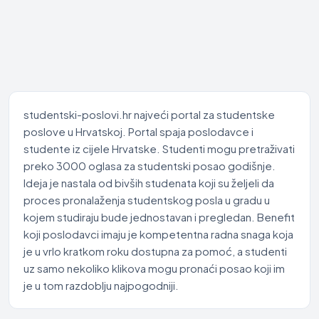
studentski-poslovi.hr najveći portal za studentske
poslove u Hrvatskoj. Portal spaja poslodavce i
studente iz cijele Hrvatske. Studenti mogu pretraživati
preko 3000 oglasa za studentski posao godišnje.
Ideja je nastala od bivših studenata koji su željeli da
proces pronalaženja studentskog posla u gradu u
kojem studiraju bude jednostavan i pregledan. Benefit
koji poslodavci imaju je kompetentna radna snaga koja
je u vrlo kratkom roku dostupna za pomoć, a studenti
uz samo nekoliko klikova mogu pronaći posao koji im
je u tom razdoblju najpogodniji.