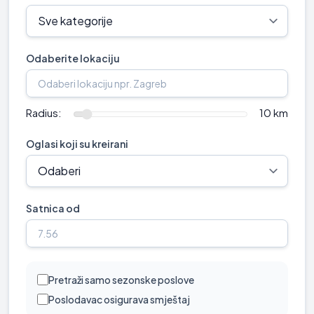
Odaberite lokaciju
Radius:
10 km
Oglasi koji su kreirani
Satnica od
Pretraži samo sezonske poslove
Poslodavac osigurava smještaj