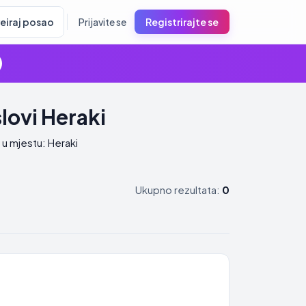
reiraj posao
Prijavite se
Registrirajte se
lovi Heraki
 u mjestu: Heraki
Ukupno rezultata:
0