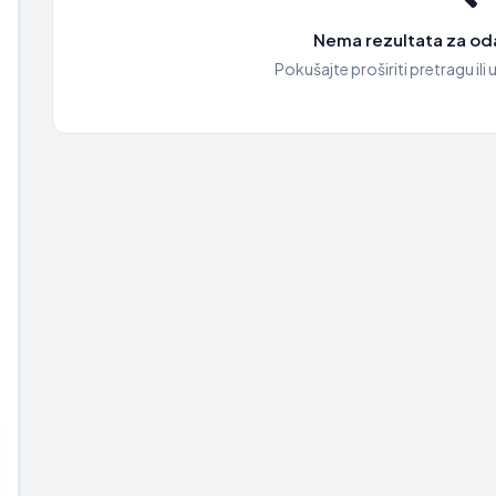
Nema rezultata za oda
Pokušajte proširiti pretragu ili u