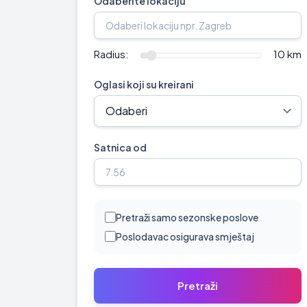
Odaberite lokaciju
Radius:
10 km
Oglasi koji su kreirani
Satnica od
Pretraži samo sezonske poslove
Poslodavac osigurava smještaj