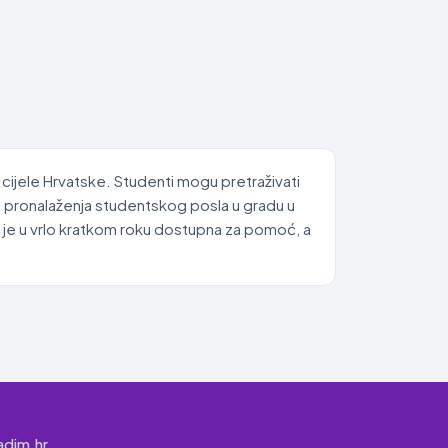
 cijele Hrvatske. Studenti mogu pretraživati
es pronalaženja studentskog posla u gradu u
 je u vrlo kratkom roku dostupna za pomoć, a
adim.hr