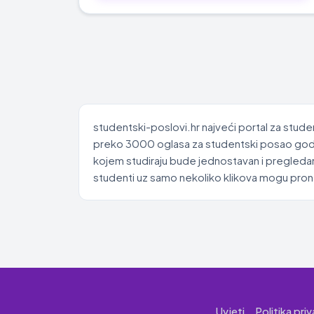
studentski-poslovi.hr najveći portal za stude
preko 3000 oglasa za studentski posao godišn
kojem studiraju bude jednostavan i pregledan
studenti uz samo nekoliko klikova mogu pronać
Uvjeti
Politika pri