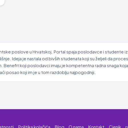
ntske poslove u Hrvatskoj. Portal spaja poslodavce i studente iz
je. Ideja je nastala od bivših studenata koji su željeli da proc
. Benefit koji poslodavci imaju je kompetentna radna snaga koja
i posao koji im je u tom razdoblju najpogodniji.
vatnosti
Politika kolačića
Blog
O nama
Kontakt
Cjenik
r