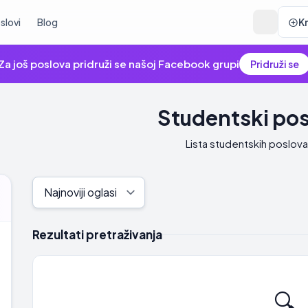
slovi
Blog
K
Za još poslova pridruži se našoj Facebook grupi
Pridruži se
Studentski pos
Lista studentskih poslova
Rezultati pretraživanja
🔍