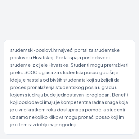
studentski-poslovi.hr najveći portal za studentske
poslove u Hrvatskoj. Portal spaja poslodavce i
studente iz cijele Hrvatske. Studenti mogu pretraživati
preko 3000 oglasa za studentski posao godišnje.
Ideja je nastala od bivših studenata koji su željeli da
proces pronalaženja studentskog posla u gradu u
kojem studiraju bude jednostavan i pregledan. Benefit
koji poslodavci imaju je kompetentna radna snaga koja
je u vrlo kratkom roku dostupna za pomoć, a studenti
uz samo nekoliko klikova mogu pronaći posao koji im
je u tom razdoblju najpogodniji.