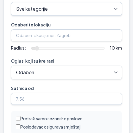
Odaberite lokaciju
Radius:
10 km
Oglasi koji su kreirani
Satnica od
Pretraži samo sezonske poslove
Poslodavac osigurava smještaj