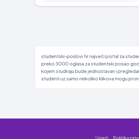
studentski-poslovi.hr najveći portal za stude
preko 3000 oglasa za studentski posao godišn
kojem studiraju bude jednostavan i pregledan
studenti uz samo nekoliko klikova mogu pronać
Uvjeti
Politika pri