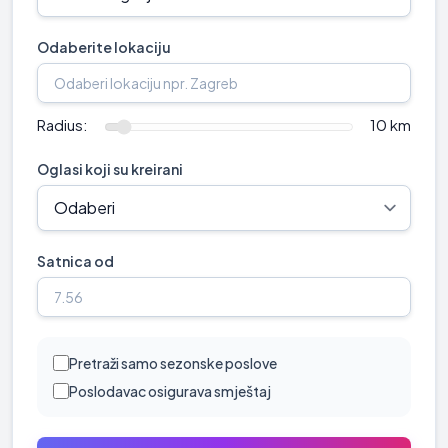
Odaberite lokaciju
Radius:
10 km
Oglasi koji su kreirani
Satnica od
Pretraži samo sezonske poslove
Poslodavac osigurava smještaj