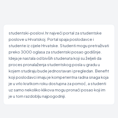
studentski-poslovi.hr najveći portal za studentske
poslove u Hrvatskoj. Portal spaja poslodavce i
studente iz cijele Hrvatske. Studenti mogu pretraživati
preko 3000 oglasa za studentski posao godišnje.
Ideja je nastala od bivših studenata koji su željeli da
proces pronalaženja studentskog posla u gradu u
kojem studiraju bude jednostavan i pregledan. Benefit
koji poslodavci imaju je kompetentna radna snaga koja
je u vrlo kratkom roku dostupna za pomoć, a studenti
uz samo nekoliko klikova mogu pronaći posao koji im
je u tom razdoblju najpogodniji.