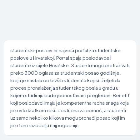
studentski-poslovi.hr najveći portal za studentske
poslove u Hrvatskoj. Portal spaja poslodavce i
studente iz cijele Hrvatske. Studenti mogu pretraživati
preko 3000 oglasa za studentski posao godišnje.
Ideja je nastala od bivših studenata koji su željeli da
proces pronalaženja studentskog posla u gradu u
kojem studiraju bude jednostavan i pregledan. Benefit
koji poslodavci imaju je kompetentna radna snaga koja
je u vrlo kratkom roku dostupna za pomoć, a studenti
uz samo nekoliko klikova mogu pronaći posao koji im
je u tom razdoblju najpogodniji.