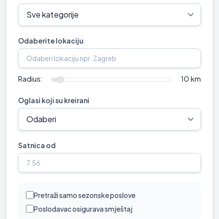
Odaberite lokaciju
Radius:
10 km
Oglasi koji su kreirani
Satnica od
Pretraži samo sezonske poslove
Poslodavac osigurava smještaj