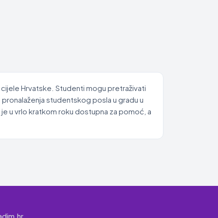
 cijele Hrvatske. Studenti mogu pretraživati
es pronalaženja studentskog posla u gradu u
 je u vrlo kratkom roku dostupna za pomoć, a
adim.hr