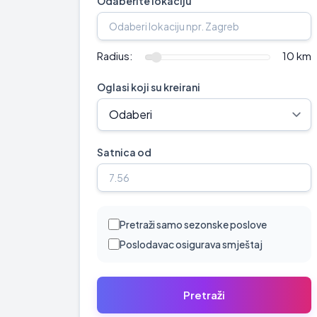
Odaberite lokaciju
Radius:
10 km
Oglasi koji su kreirani
Satnica od
Pretraži samo sezonske poslove
Poslodavac osigurava smještaj