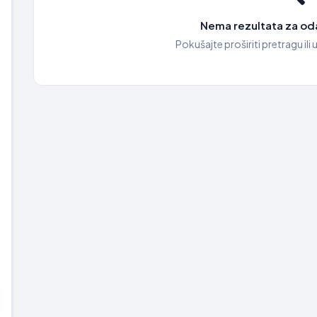
Nema rezultata za oda
Pokušajte proširiti pretragu ili u