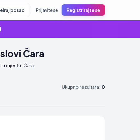
reiraj posao
Prijavite se
Registrirajte se
slovi Čara
a u mjestu: Čara
Ukupno rezultata:
0