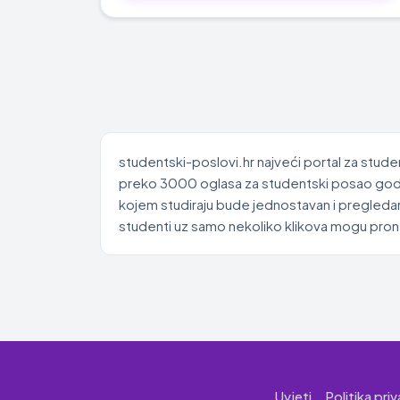
studentski-poslovi.hr najveći portal za stude
preko 3000 oglasa za studentski posao godišn
kojem studiraju bude jednostavan i pregledan
studenti uz samo nekoliko klikova mogu pronać
Uvjeti
Politika pri