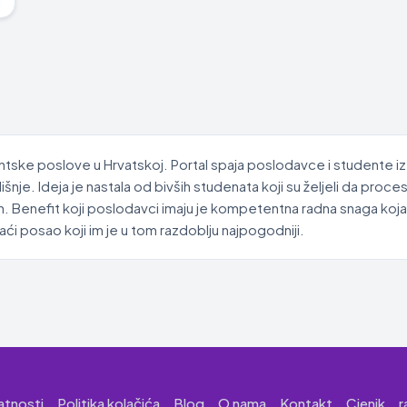
ntske poslove u Hrvatskoj. Portal spaja poslodavce i studente iz
je. Ideja je nastala od bivših studenata koji su željeli da proc
. Benefit koji poslodavci imaju je kompetentna radna snaga koja
i posao koji im je u tom razdoblju najpogodniji.
vatnosti
Politika kolačića
Blog
O nama
Kontakt
Cjenik
r