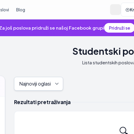
slovi
Blog
K
Za još poslova pridruži se našoj Facebook grupi
Pridruži se
Studentski po
Lista studentskih poslov
Rezultati pretraživanja
🔍