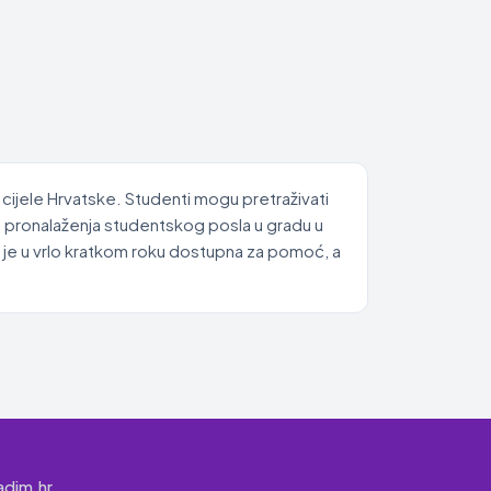
 cijele Hrvatske. Studenti mogu pretraživati
es pronalaženja studentskog posla u gradu u
 je u vrlo kratkom roku dostupna za pomoć, a
adim.hr