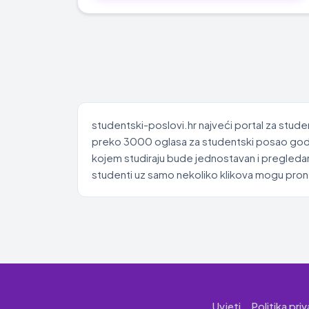
studentski-poslovi.hr najveći portal za stude
preko 3000 oglasa za studentski posao godišn
kojem studiraju bude jednostavan i pregledan
studenti uz samo nekoliko klikova mogu pronać
Uvjeti
Politika pri