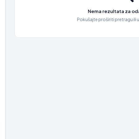
Nema rezultata za oda
Pokušajte proširiti pretragu ili u