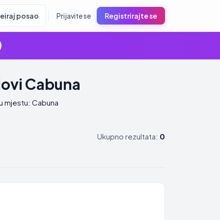
reiraj posao
Prijavite se
Registrirajte se
lovi Cabuna
 u mjestu: Cabuna
Ukupno rezultata:
0