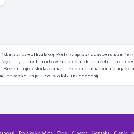
ntske poslove u Hrvatskoj. Portal spaja poslodavce i studente iz
je. Ideja je nastala od bivših studenata koji su željeli da proc
. Benefit koji poslodavci imaju je kompetentna radna snaga koja
i posao koji im je u tom razdoblju najpogodniji.
vatnosti
Politika kolačića
Blog
O nama
Kontakt
Cjenik
r