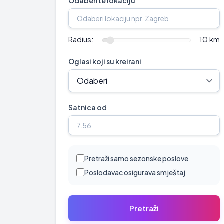
Odaberite lokaciju
Radius:
10 km
Oglasi koji su kreirani
Satnica od
Pretraži samo sezonske poslove
Poslodavac osigurava smještaj