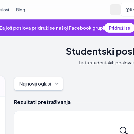
slovi
Blog
K
Za još poslova pridruži se našoj Facebook grupi
Pridruži se
Studentski pos
Lista studentskih poslova
Rezultati pretraživanja
🔍