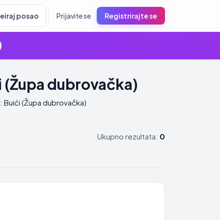
reiraj posao
Prijavite se
Registrirajte se
i (Župa dubrovačka)
: Buići (Župa dubrovačka)
Ukupno rezultata:
0