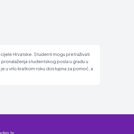
 cijele Hrvatske. Studenti mogu pretraživati
es pronalaženja studentskog posla u gradu u
 je u vrlo kratkom roku dostupna za pomoć, a
adim.hr