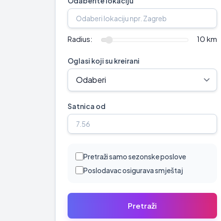
Odaberite lokaciju
Radius:
10 km
Oglasi koji su kreirani
Satnica od
Pretraži samo sezonske poslove
Poslodavac osigurava smještaj