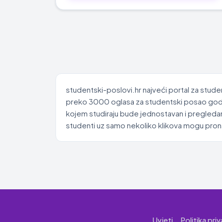
studentski-poslovi.hr najveći portal za stude
preko 3000 oglasa za studentski posao godišn
kojem studiraju bude jednostavan i pregledan
studenti uz samo nekoliko klikova mogu pronać
Uvjeti
Politika pri