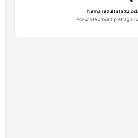
Nema rezultata za oda
Pokušajte proširiti pretragu ili u