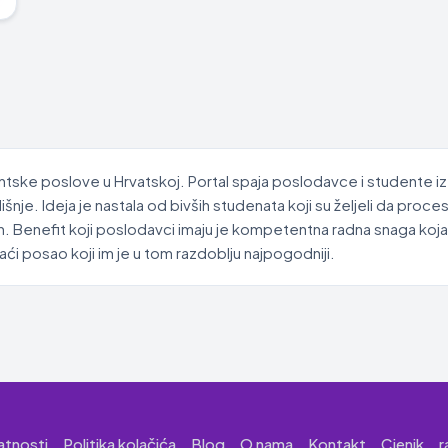
ntske poslove u Hrvatskoj. Portal spaja poslodavce i studente iz
je. Ideja je nastala od bivših studenata koji su željeli da proc
. Benefit koji poslodavci imaju je kompetentna radna snaga koja
i posao koji im je u tom razdoblju najpogodniji.
vatnosti
Politika kolačića
Blog
O nama
Kontakt
Cjenik
r