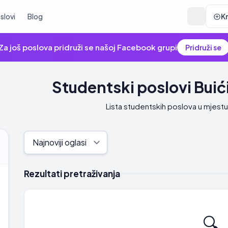
slovi
Blog
K
Za još poslova pridruži se našoj Facebook grupi
Pridruži se
Studentski poslovi Buić
Lista studentskih poslova u mjestu
Rezultati pretraživanja
🔍