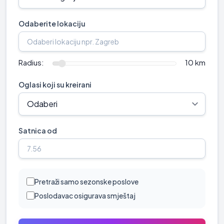
Odaberite lokaciju
Radius:
10 km
Oglasi koji su kreirani
Satnica od
Pretraži samo sezonske poslove
Poslodavac osigurava smještaj