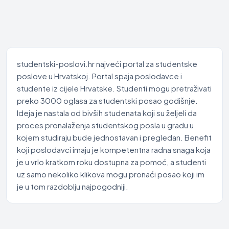
studentski-poslovi.hr najveći portal za studentske
poslove u Hrvatskoj. Portal spaja poslodavce i
studente iz cijele Hrvatske. Studenti mogu pretraživati
preko 3000 oglasa za studentski posao godišnje.
Ideja je nastala od bivših studenata koji su željeli da
proces pronalaženja studentskog posla u gradu u
kojem studiraju bude jednostavan i pregledan. Benefit
koji poslodavci imaju je kompetentna radna snaga koja
je u vrlo kratkom roku dostupna za pomoć, a studenti
uz samo nekoliko klikova mogu pronaći posao koji im
je u tom razdoblju najpogodniji.