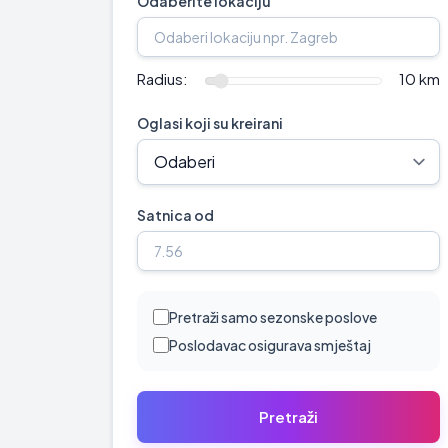
Odaberite lokaciju
Radius:
10 km
Oglasi koji su kreirani
Satnica od
Pretraži samo sezonske poslove
Poslodavac osigurava smještaj