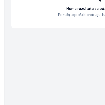
Nema rezultata za oda
Pokušajte proširiti pretragu ili u