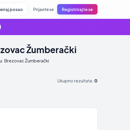
reiraj posao
Prijavite se
Registrirajte se
ezovac Žumberački
stu: Brezovac Žumberački
Ukupno rezultata:
0