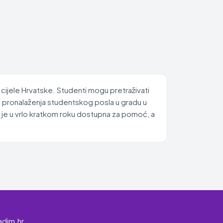
 cijele Hrvatske. Studenti mogu pretraživati
es pronalaženja studentskog posla u gradu u
 je u vrlo kratkom roku dostupna za pomoć, a
adim.hr