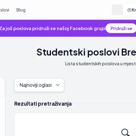
slovi
Blog
K
Za još poslova pridruži se našoj Facebook grupi
Pridruži se
Studentski poslovi Br
Lista studentskih poslova u mje
Rezultati pretraživanja
🔍