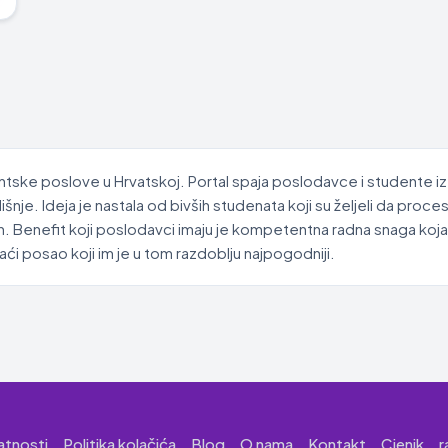
ntske poslove u Hrvatskoj. Portal spaja poslodavce i studente iz
je. Ideja je nastala od bivših studenata koji su željeli da proc
. Benefit koji poslodavci imaju je kompetentna radna snaga koja
i posao koji im je u tom razdoblju najpogodniji.
vatnosti
Politika kolačića
Blog
O nama
Kontakt
Cjenik
r