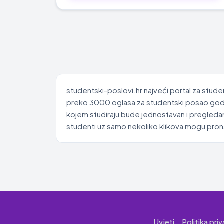
studentski-poslovi.hr najveći portal za stude
preko 3000 oglasa za studentski posao godišn
kojem studiraju bude jednostavan i pregledan
studenti uz samo nekoliko klikova mogu pronać
Uvjeti
Politika pri