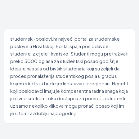
studentski-poslovi.hr najveći portal za studentske
poslove u Hrvatskoj. Portal spaja poslodavce i
studente iz cijele Hrvatske. Studenti mogu pretraživati
preko 3000 oglasa za studentski posao godišnje.
Ideja je nastala od bivših studenata koji su željeli da
proces pronalaženja studentskog posla u gradu u
kojem studiraju bude jednostavan i pregledan. Benefit
koji poslodavci imaju je kompetentna radna snaga koja
je u vrlo kratkom roku dostupna za pomoć, a studenti
uz samo nekoliko klikova mogu pronaći posao koji im
je u tom razdoblju najpogodniji.