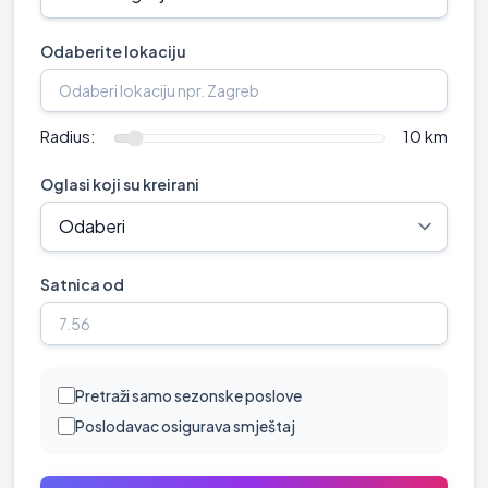
Odaberite lokaciju
Radius:
10 km
Oglasi koji su kreirani
Satnica od
Pretraži samo sezonske poslove
Poslodavac osigurava smještaj