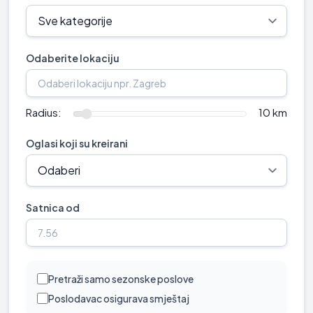
Odaberite lokaciju
Radius:
10 km
Oglasi koji su kreirani
Satnica od
Pretraži samo sezonske poslove
Poslodavac osigurava smještaj