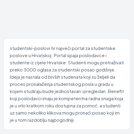
studentski-poslovi.hr najveći portal za studentske
poslove u Hrvatskoj. Portal spaja poslodavce i
studente iz cijele Hrvatske. Studenti mogu pretraživati
preko 3000 oglasa za studentski posao godišnje.
Ideja je nastala od bivših studenata koji su željeli da
proces pronalaženja studentskog posla u gradu u
kojem studiraju bude jednostavan i pregledan. Benefit
koji poslodavci imaju je kompetentna radna snaga koja
je u vrlo kratkom roku dostupna za pomoć, a studenti
uz samo nekoliko klikova mogu pronaći posao koji im
je u tom razdoblju najpogodniji.