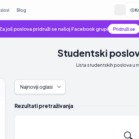
slovi
Blog
K
Za još poslova pridruži se našoj Facebook grupi
Pridruži se
Studentski poslovi
Lista studentskih poslova u m
Rezultati pretraživanja
🔍