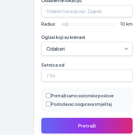
Odaberite lokaciju
Radius:
10 km
Oglasi koji su kreirani
Satnica od
Pretraži samo sezonske poslove
Poslodavac osigurava smještaj