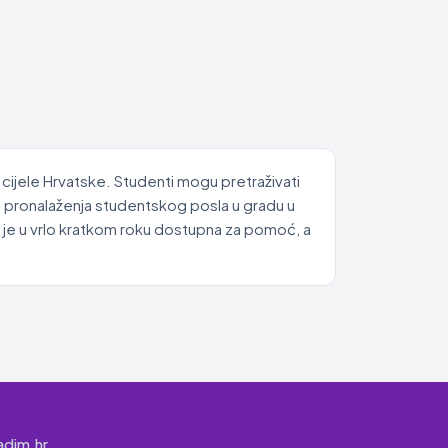
 cijele Hrvatske. Studenti mogu pretraživati
es pronalaženja studentskog posla u gradu u
 je u vrlo kratkom roku dostupna za pomoć, a
adim.hr