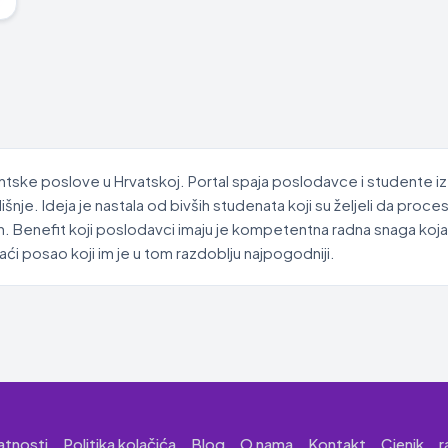
ntske poslove u Hrvatskoj. Portal spaja poslodavce i studente iz
je. Ideja je nastala od bivših studenata koji su željeli da proc
. Benefit koji poslodavci imaju je kompetentna radna snaga koja
i posao koji im je u tom razdoblju najpogodniji.
vatnosti
Politika kolačića
Blog
O nama
Kontakt
Cjenik
r