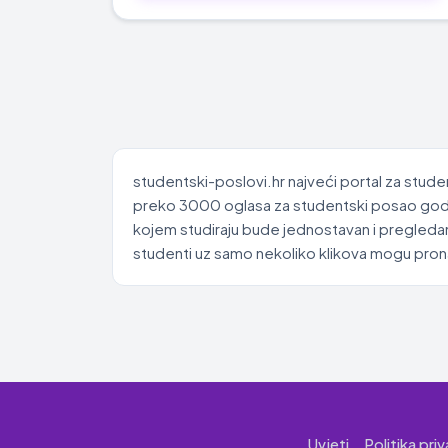
studentski-poslovi.hr najveći portal za stude
preko 3000 oglasa za studentski posao godišn
kojem studiraju bude jednostavan i pregledan
studenti uz samo nekoliko klikova mogu pronać
Uvjeti
Politika pri