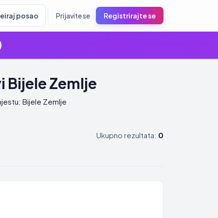
reiraj posao
Prijavite se
Registrirajte se
 Bijele Zemlje
jestu: Bijele Zemlje
Ukupno rezultata:
0