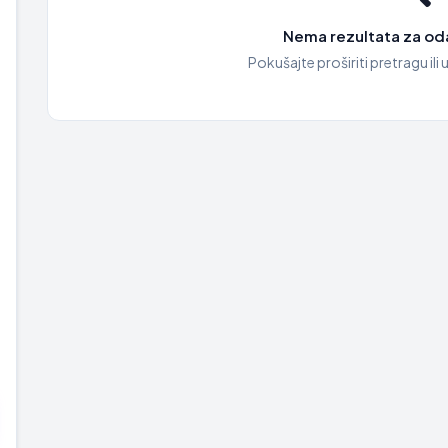
Nema rezultata za oda
Pokušajte proširiti pretragu ili u