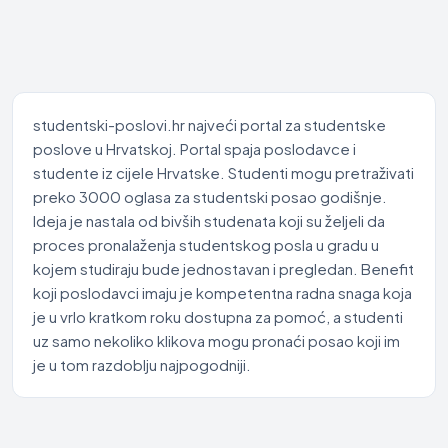
studentski-poslovi.hr najveći portal za studentske
poslove u Hrvatskoj. Portal spaja poslodavce i
studente iz cijele Hrvatske. Studenti mogu pretraživati
preko 3000 oglasa za studentski posao godišnje.
Ideja je nastala od bivših studenata koji su željeli da
proces pronalaženja studentskog posla u gradu u
kojem studiraju bude jednostavan i pregledan. Benefit
koji poslodavci imaju je kompetentna radna snaga koja
je u vrlo kratkom roku dostupna za pomoć, a studenti
uz samo nekoliko klikova mogu pronaći posao koji im
je u tom razdoblju najpogodniji.