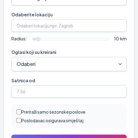
Odaberite lokaciju
Radius:
10 km
Oglasi koji su kreirani
Satnica od
Pretraži samo sezonske poslove
Poslodavac osigurava smještaj